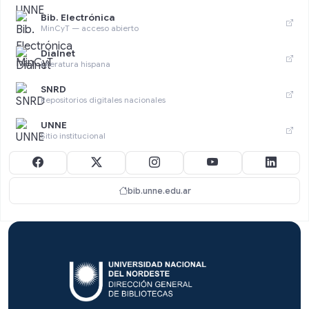
Bib. Electrónica
MinCyT — acceso abierto
Dialnet
Literatura hispana
SNRD
Repositorios digitales nacionales
UNNE
Sitio institucional
bib.unne.edu.ar